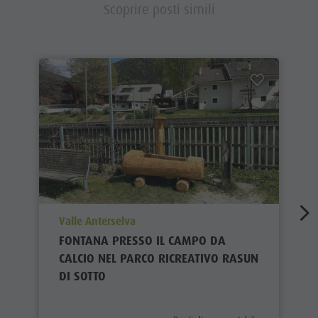
Scoprire posti simili
aria.poi_location_prefix
Valle Anterselva
FONTANA PRESSO IL CAMPO DA
CALCIO NEL PARCO RICREATIVO RASUN
DI SOTTO