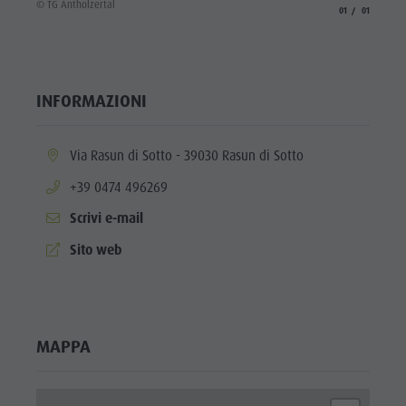
© TG Antholzertal
Valle
aria.slide_indicato
aria.slide_i
01
01
Anterselva
Laghetto di
INFORMAZIONI
pesca
MTB Area
aria.location:
Via Rasun di Sotto - 39030 Rasun di Sotto
Anterselva
aria.phone:
+39 0474 496269
di Sotto
Scrivi e-mail
Cascate
aria.website:
Sito web
Olympic
Arena Alto
Adige
MAPPA
Lago di
Anterselva