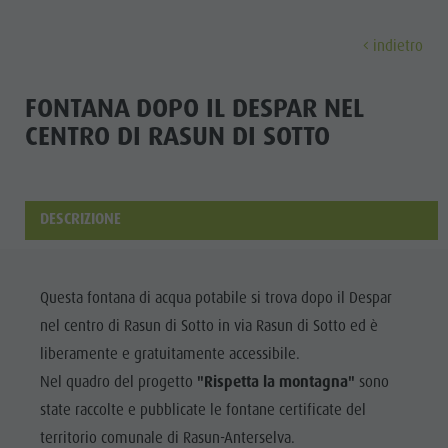
indietro
SCOPRIRE
ATTIVITÀ
PIANIFICARE & P
FONTANA DOPO IL DESPAR NEL
CENTRO DI RASUN DI SOTTO
Malghe & rifugi
Arrampicare
Ricerca alloggi
Lago di Anterselva
Scoprir
Gastronomia
Pescare
Guest Pass Plan de Corones
Cascate
Passo Stalle
Jogging
Guestnet
Bosco con giochi d'acqua
DESCRIZIONE
MALGHE &
Plan de Corones
Tennis
Mobilità locale
Biotopo
RIFUGI
Escursioni & Alpinismo
Vivere la sostenibilità
Sentiero del Tränkabachl
FAMIGLIA & BAMBI
FAMIGLIA & BAMBINI
ESPERIENZE DA VIVERE
Questa fontana di acqua potabile si trova dopo il Despar
GASTRONOMIA
Bici
Webcams
Passo Stalle & Lago Obersee
nel centro di Rasun di Sotto in via Rasun di Sotto ed è
PASSO STALLE
Famiglia e Bambini
Skiroll
Meteo
Escursioni avventura d'acqua
liberamente e gratuitamente accessibile.
Parco ricreativo Rasun di Sotto & Minigolf
PLAN DE
Nel quadro del progetto
"Rispetta la montagna"
sono
Nordic Walking
Imposta di sogggiorno
Alto Adige Refill
Famiglia e
CORONES
state raccolte e pubblicate le fontane certificate del
Bosco con giochi d'acqua
Eventi
Bambini
territorio comunale di Rasun-Anterselva.