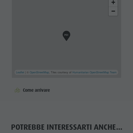
+
−
Leaflet
| ©
OpenStreetMap
, Tiles courtesy of
Humanitarian OpenStreetMap Team
Come arrivare
POTREBBE INTERESSARTI ANCHE...