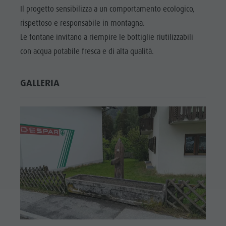
Biotopo "Rasner Möser"
Top eventi
Parco
Il progetto sensibilizza a un comportamento ecologico,
Aree barbecue in Valle Anterselva
Novità
rispettoso e responsabile in montagna.
ricreativo
Laghetto di pesca
Le fontane invitano a riempire le bottiglie riutilizzabili
Cataloghi
Rasun di
MTB Area Anterselva di Sotto
con acqua potabile fresca e di alta qualità.
Informazioni A-Z
Sotto &
Cascate
Offerte
Minigolf
GALLERIA
Olympic Arena Alto Adige
Contatto
Bosco con
Lago di Anterselva
Sostenibilità
giochi
d'acqua
Biotopo
"Rasner
Möser"
Aree
barbecue in