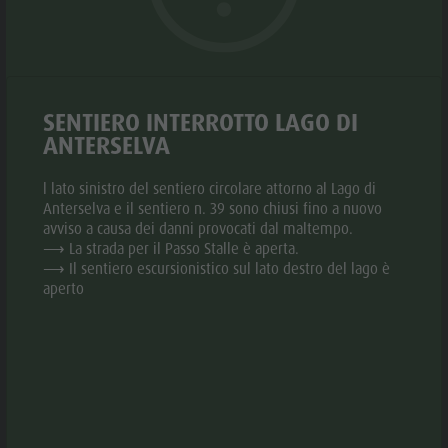
Biotopo "Rasner Möser"
Top eventi
Parco
Aree barbecue in Valle Anterselva
Novità
ricreativo
Anterselva di Mezzo (operatore azienda elettrica di
Laghetto di pesca
Cataloghi
Anterselva):
Rasun di
MTB Area Anterselva di Sotto
parcheggio "Rieder" (50 KW | solo con App o EnBW
Informazioni A-Z
Sotto &
SENTIERO INTERROTTO LAGO DI
App)
Cascate
ANTERSELVA
Offerte
Minigolf
Olympic Arena Alto Adige
Contatto
Bosco con
l lato sinistro del sentiero circolare attorno al Lago di
ORARI DI APERTURA
Lago di Anterselva
Anterselva e il sentiero n. 39 sono chiusi fino a nuovo
Sostenibilità
giochi
avviso a causa dei danni provocati dal maltempo.
⟶ La strada per il Passo Stalle è aperta.
d'acqua
⟶ Il sentiero escursionistico sul lato destro del lago è
PERIODO
:
Biotopo
aperto
01.01. -
LU
MA
ME
GI
VE
SA
31.12.
"Rasner
Möser"
00:00 -
00:00
Aree
barbecue in