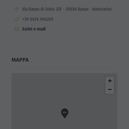
Valle
aria.location:
Via Rasun di Sotto 35F - 39030 Rasun - Anterselva
Anterselva
aria.phone:
+39 0474 496269
Laghetto di
Scrivi e-mail
pesca
MTB Area
Anterselva
MAPPA
di Sotto
Cascate
+
Olympic
−
Arena Alto
Adige
Lago di
Anterselva