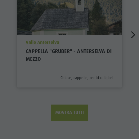
aria.poi_location_prefix
Valle Anterselva
CAPPELLA "GRUBER" - ANTERSELVA DI
MEZZO
aria.poi_category_prefix
Chiese, cappelle, centri religiosi
MOSTRA TUTTI