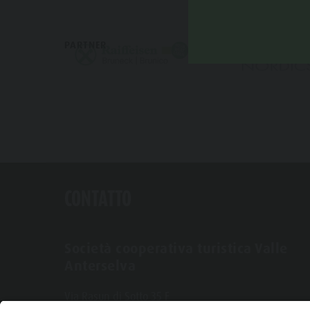
PARTNER
CONTATTO
Società cooperativa turistica Valle
Anterselva
Via Rasun di Sotto 35 F