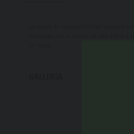
Bosco con giochi d'acqua
Eventi
Biotopo "Rasner Möser"
Top eventi
Aree barbecue in Valle Anterselva
La cappella dei contadini Pfaffinger (presso il m
Novità
rettangolare, con un interno con volta a botte e un
Laghetto di pesca
Cataloghi
19° secolo.
MTB Area Anterselva di Sotto
Informazioni A-Z
Cascate
Offerte
Olympic Arena Alto Adige
GALLERIA
Contatto
Lago di Anterselva
Sostenibilità