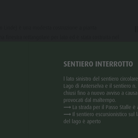
aso Linde) è una modesta costruzione a pianta
a finestra rettangolare per lato ed è stata costruita nel
ar
SENTIERO INTERROTTO
l lato sinistro del sentiero circolar
Lago di Anterselva e il sentiero n
chiusi fino a nuovo avviso a causa
provocati dal maltempo.
⟶ La strada per il Passo Stalle è 
⟶ Il sentiero escursionistico sul l
del lago è aperto