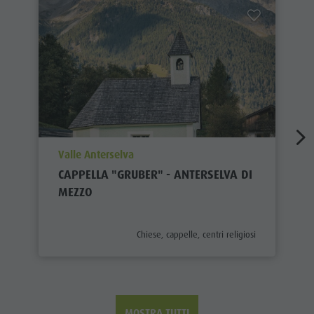
aria.poi_location_prefix
Valle Anterselva
CAPPELLA "GRUBER" - ANTERSELVA DI
MEZZO
aria.poi_category_prefix
Chiese, cappelle, centri religiosi
MOSTRA TUTTI