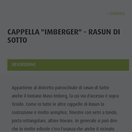
indietro
SCOPRIRE
ATTIVITÀ
PIANIFICARE & P
CAPPELLA "IMBERGER" - RASUN DI
SOTTO
Malghe & rifugi
Arrampicare
Ricerca alloggi
Lago di Anterselva
Scoprir
Gastronomia
Pescare
Guest Pass Plan de Corones
Cascate
Passo Stalle
Jogging
Guestnet
Bosco con giochi d'acqua
DESCRIZIONE
MALGHE &
Plan de Corones
Tennis
Mobilità locale
Biotopo
RIFUGI
Escursioni & Alpinismo
Vivere la sostenibilità
Sentiero del Tränkabachl
FAMIGLIA & BAMBI
FAMIGLIA & BAMBINI
ESPERIENZE DA VIVERE
Appartiene al distretto parrocchiale di rasun di Sotto
GASTRONOMIA
Bici
Webcams
Passo Stalle & Lago Obersee
anche il lontano Maso Imberg, la cui via d'accesso é sopra
PASSO STALLE
Famiglia e Bambini
Skiroll
Meteo
Escursioni avventura d'acqua
Tesido. Come in tutte le altre cappelle di Rasun la
Parco ricreativo Rasun di Sotto & Minigolf
PLAN DE
costruzione è molto semplice, finestre con vetri a tondo,
Nordic Walking
Imposta di sogggiorno
Alto Adige Refill
Famiglia e
CORONES
porta rettangolare, altare lineare. In generale si può dire
Bosco con giochi d'acqua
Eventi
Bambini
che in molte edicole c'era l'usanza che anche il vicinato