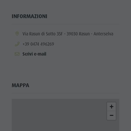
Valle
Anterselva
INFORMAZIONI
Laghetto di
pesca
aria.location:
Via Rasun di Sotto 35F - 39030 Rasun - Anterselva
MTB Area
aria.phone:
+39 0474 496269
Anterselva
Scrivi e-mail
di Sotto
Cascate
Olympic
MAPPA
Arena Alto
Adige
+
Lago di
−
Anterselva