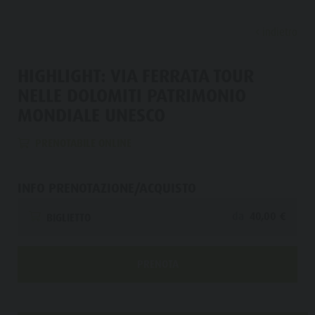
indietro
SCOPRIRE
ATTIVITÀ
PIANIFICARE & P
HIGHLIGHT: VIA FERRATA TOUR
NELLE DOLOMITI PATRIMONIO
Malghe & rifugi
Arrampicare
Ricerca alloggi
Lago di Anterselva
MONDIALE UNESCO
Scoprir
Gastronomia
Pescare
Guest Pass Plan de Corones
Cascate
PRENOTABILE ONLINE
Passo Stalle
Jogging
Guestnet
Bosco con giochi d'acqua
MALGHE &
Plan de Corones
Tennis
Mobilità locale
Biotopo
RIFUGI
INFO PRENOTAZIONE/ACQUISTO
Escursioni & Alpinismo
Vivere la sostenibilità
Sentiero del Tränkabachl
FAMIGLIA & BAMBI
FAMIGLIA & BAMBINI
ESPERIENZE DA VIVERE
GASTRONOMIA
da
40,00 €
BIGLIETTO
Bici
Webcams
Passo Stalle & Lago Obersee
PASSO STALLE
Famiglia e Bambini
Skiroll
Meteo
Escursioni avventura d'acqua
PRENOTA
Parco ricreativo Rasun di Sotto & Minigolf
PLAN DE
Nordic Walking
Imposta di sogggiorno
Alto Adige Refill
Famiglia e
CORONES
Bosco con giochi d'acqua
Eventi
Bambini