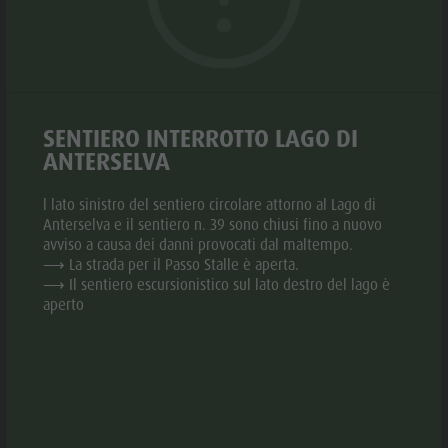
Biotopo "Rasner Möser"
Top eventi
Parco
Aree barbecue in Valle Anterselva
Novità
ricreativo
Laghetto di pesca
© Gianvito Coco Photography
© Gianv
Cataloghi
Rasun di
aria.slide_indicato
aria.slide_i
01
19
MTB Area Anterselva di Sotto
Informazioni A-Z
Sotto &
SENTIERO INTERROTTO LAGO DI
Cascate
Offerte
Minigolf
ANTERSELVA
Olympic Arena Alto Adige
Contatto
Bosco con
Lago di Anterselva
l lato sinistro del sentiero circolare attorno al Lago di
Sostenibilità
giochi
Anterselva e il sentiero n. 39 sono chiusi fino a nuovo
avviso a causa dei danni provocati dal maltempo.
Aggiungi alla richiesta collettiva
d'acqua
⟶ La strada per il Passo Stalle è aperta.
⟶ Il sentiero escursionistico sul lato destro del lago è
Biotopo
Aggiungi ai preferiti
aperto
"Rasner
CONTATTO
Möser"
Aree
+39 349 6095047
barbecue in
E-mail
Website