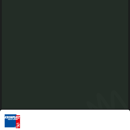
Anterselva
Via Rasun di Sotto 35 F
I-39030 Rasun-Anterselva
Tel. +39 0474 496269
info@antholzertal.com
Partita IVA 01287710212
antholzertal@pec.it