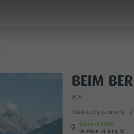
IFICARE & PRENOTARE
PUNTI D'ACQUA
r
HE & RIFUGI
BEIM BE
STRONOMIA
FAMIGLIA & BAMBINI
ESPERIENZE DA VIVERE
SSO STALLE
 DE CORONES
Residence/Appartamento - 2 s
Rasun di Sotto
Via Rasun di Sotto, 28