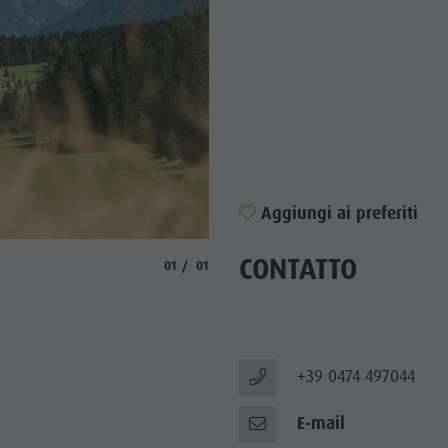
Aggiungi ai preferiti
CONTATTO
aria.slide_indicator.prefix
aria.slide_indicator.of
01
01
+39 0474 497044
E-mail