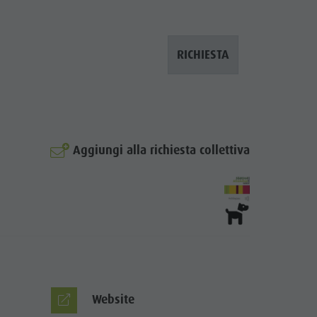
Minigolf
Bosco con giochi d'acqua
RICHIESTA
Biotopo "Rasner Möser"
Aree barbecue in Valle Anterselva
Laghetto di pesca
MTB Area Anterselva di Sotto
Aggiungi alla richiesta collettiva
Cascate
Olympic Arena Alto Adige
Lago di Anterselva
Website