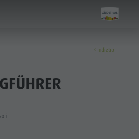
indietro
Scoprire
RGFÜHRER
FAMIGLIA & BAMBINI
ESPERIENZE DA VIVERE
oli
Famiglia e Bambini
Parco ricreativo Rasun di Sotto &