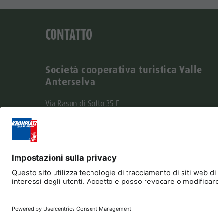
CONTATTO
Società cooperativa turistica Valle
Anterselva
Via Rasun di Sotto 35 F
I-39030 Rasun-Anterselva
Tel. +39 0474 496269
info@antholzertal.com
Partita IVA 01287710212
antholzertal@pec.it
Editoria
Privacy
Dichiarazione di accessibilit