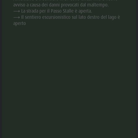
Valle
avviso a causa dei danni provocati dal maltempo.
⟶ La strada per il Passo Stalle è aperta.
Anterselva
⟶ Il sentiero escursionistico sul lato destro del lago è
aperto
Laghetto di
APRI NELL'APP
pesca
MTB Area
DOWNLOAD PDF
Anterselva
di Sotto
DOWNLOAD GPX
Cascate
Olympic
DESCRIZIONE
Arena Alto
DIREZIONI DA SEGUIRE
Adige
COME ARRIVARE
Lago di
Anterselva
ATTREZZATURA