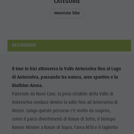
Biotopo "Rasner Möser"
CATEGORIE
Top eventi
Parco
Aree barbecue in Valle Anterselva
Novità
Mountain bike
ricreativo
Laghetto di pesca
Cataloghi
Rasun di
MTB Area Anterselva di Sotto
Informazioni A-Z
Sotto &
Cascate
Offerte
Minigolf
DESCRIZIONE
Olympic Arena Alto Adige
Contatto
Bosco con
Lago di Anterselva
Sostenibilità
giochi
Il tour in bici attraverso la Valle Anterselva fino al Lago
d'acqua
di Anterselva, passando tra natura, aree sportive e la
Biotopo
Biathlon Arena.
Partendo da Nove Case, la pista ciclabile della Valle di
"Rasner
Anterselva conduce dentro la valle fino ad Anterselva di
Möser"
Mezzo. Lungo questo percorso c'è molto da scoprire,
Aree
come il parco divertimenti di Rasun di Sotto, il biotopo
barbecue in
Rasner Mösner a Rasun di Sopra, l'area MTB e il laghetto