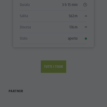
Durata
3 h 15 min
Salita
562 m
Discesa
176 m
Stato
aperto
TUTTI I TOUR
PARTNER