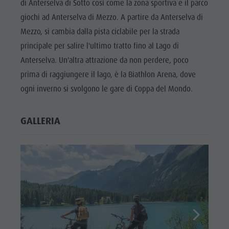
di Anterselva di Sotto così come la zona sportiva e il parco
Valle
giochi ad Anterselva di Mezzo. A partire da Anterselva di
Anterselva
Mezzo, si cambia dalla pista ciclabile per la strada
Laghetto di
principale per salire l'ultimo tratto fino al Lago di
pesca
Anterselva. Un'altra attrazione da non perdere, poco
MTB Area
prima di raggiungere il lago, è la Biathlon Arena, dove
ogni inverno si svolgono le gare di Coppa del Mondo.
Anterselva
di Sotto
GALLERIA
Cascate
Olympic
Arena Alto
Adige
Lago di
Anterselva