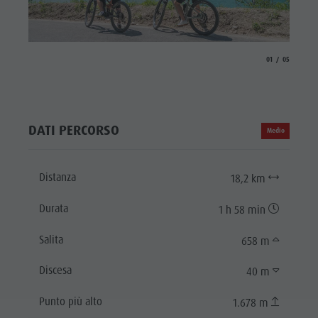
Giro d'
aria.slide_indicat
aria.slide_i
01
05
© Giro d
DATI PERCORSO
Medio
Distanza
18,2 km
Durata
1 h 58 min
Salita
658 m
Discesa
40 m
Punto più alto
1.678 m