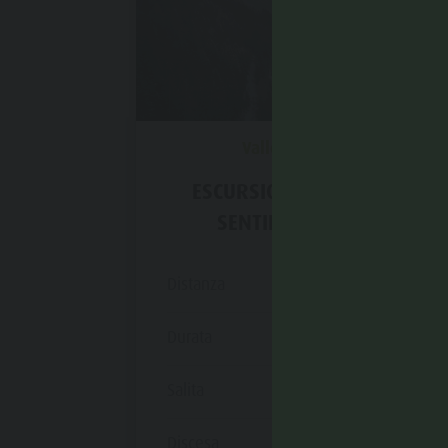
Valle Anterselva
ESCURSIONE INVERNALE:
SENTIERO NÖSSLER
Distanza
4,3 km
Durata
1 h 17 min
Salita
149 m
Discesa
149 m