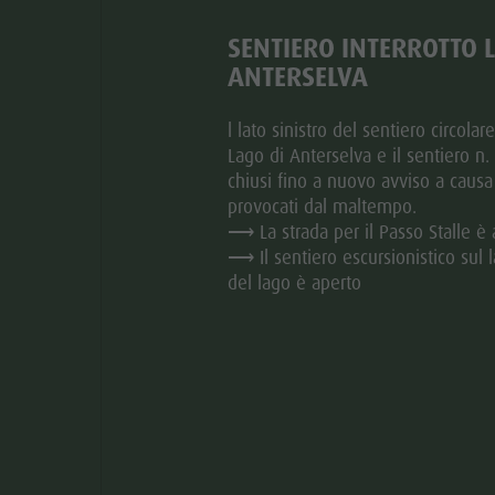
SENTIERO INTERROTTO 
IGHTS DEL TOUR
ANTERSELVA
l lato sinistro del sentiero circolar
Lago di Anterselva e il sentiero n
vanti ai masi Bagni di Salomone > ritorno sul sentiero no.
chiusi fino a nuovo avviso a causa
provocati dal maltempo.
⟶ La strada per il Passo Stalle è 
⟶ Il sentiero escursionistico sul l
del lago è aperto