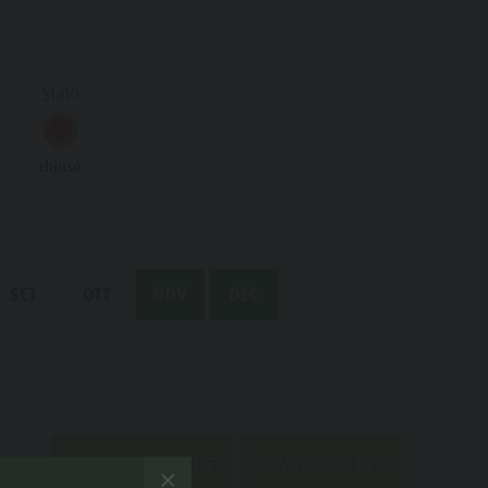
Minigolf
Bosco con giochi d'acqua
Stato
Biotopo "Rasner Möser"
Aree barbecue in Valle Anterselva
chiuso
Laghetto di pesca
MTB Area Anterselva di Sotto
Cascate
SET
OTT
NOV
DEC
Olympic Arena Alto Adige
Lago di Anterselva
DOWNLOAD GPX
DOWNLOAD PDF