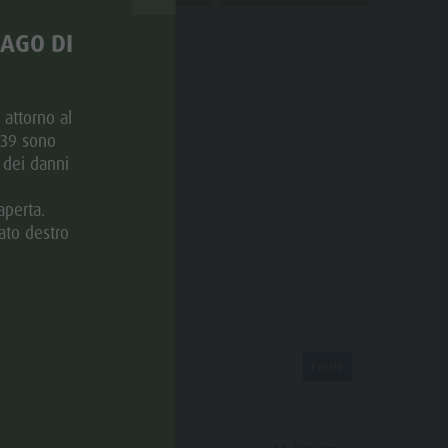
LAGO DI
e attorno al
. 39 sono
CATEGORIE
 dei danni
aperta.
ato destro
Sentiero invernale
DATI PERCORSO
Facile
Distanza