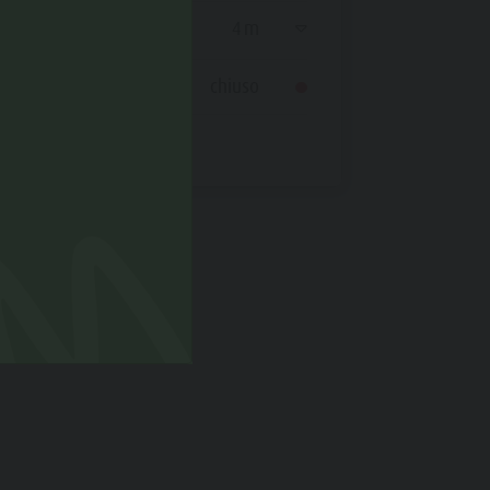
Discesa
4 m
Stato
Stato
chiuso