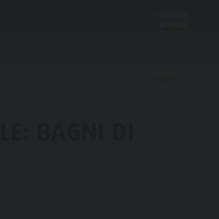
indietro
Scoprire
LE: BAGNI DI
FAMIGLIA & BAMBINI
ESPERIENZE DA VIVERE
Famiglia e Bambini
Parco ricreativo Rasun di Sotto &