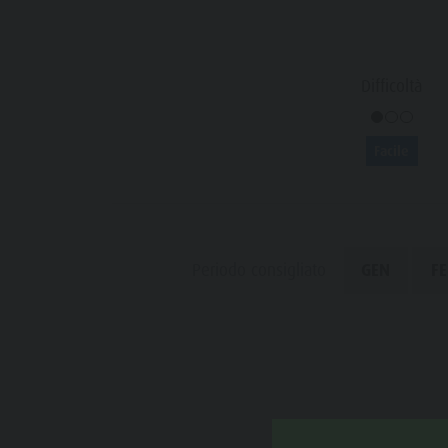
Bosco con giochi d'acqua
Eventi
Biotopo "Rasner Möser"
Top eventi
Difficoltà
Aree barbecue in Valle Anterselva
Novità
Laghetto di pesca
Cataloghi
Facile
MTB Area Anterselva di Sotto
Informazioni A-Z
Cascate
Offerte
Olympic Arena Alto Adige
Contatto
Periodo consigliato
GEN
FE
Lago di Anterselva
Sostenibilità