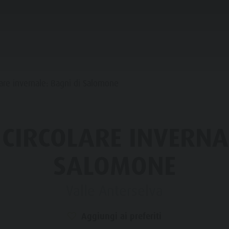
IFICARE & PRENOTARE
PUNTI D'ACQUA
lare invernale: Bagni di Salomone
HE & RIFUGI
CIRCOLARE INVERNA
STRONOMIA
SALOMONE
FAMIGLIA & BAMBINI
ESPERIENZE DA VIVERE
SSO STALLE
Valle Anterselva
 DE CORONES
Aggiungi ai preferiti