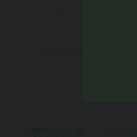
Stato
chiuso
PARTNER