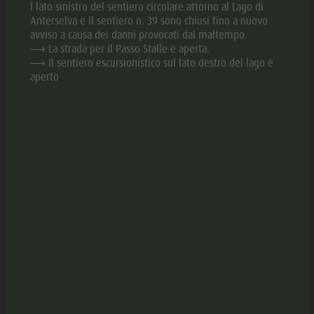
Valle
l lato sinistro del sentiero circolare attorno al Lago di
Anterselva e il sentiero n. 39 sono chiusi fino a nuovo
Anterselva
avviso a causa dei danni provocati dal maltempo.
⟶ La strada per il Passo Stalle è aperta.
Laghetto di
APRI NELL'APP
⟶ Il sentiero escursionistico sul lato destro del lago è
aperto
pesca
MTB Area
DOWNLOAD PDF
Anterselva
di Sotto
DOWNLOAD GPX
Cascate
Olympic
DESCRIZIONE
Arena Alto
DIREZIONI DA SEGUIRE
Adige
COME ARRIVARE
Lago di
Anterselva
ATTREZZATURA