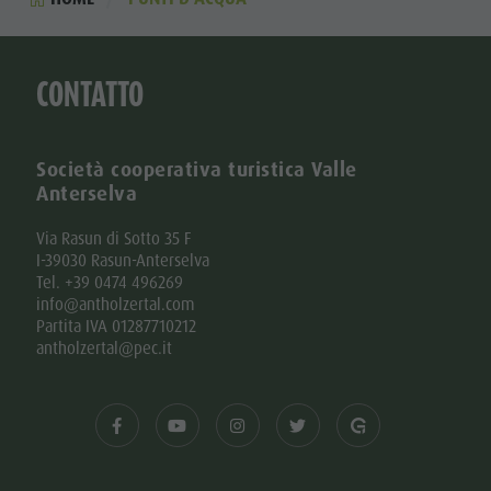
Stalle &
Cataloghi
Laghetto di pesca
Lago
Informazioni A-Z
MTB Area Anterselva di Sotto
Offerte
Obersee
Cascate
CONTATTO
Contatto
Olympic Arena Alto Adige
Escursioni
Sostenibilità
Lago di Anterselva
avventura
Società cooperativa turistica Valle
d'acqua
Anterselva
Alto Adige
Via Rasun di Sotto 35 F
I-39030 Rasun-Anterselva
Refill
Tel. +39 0474 496269
info@antholzertal.com
Partita IVA 01287710212
antholzertal@pec.it