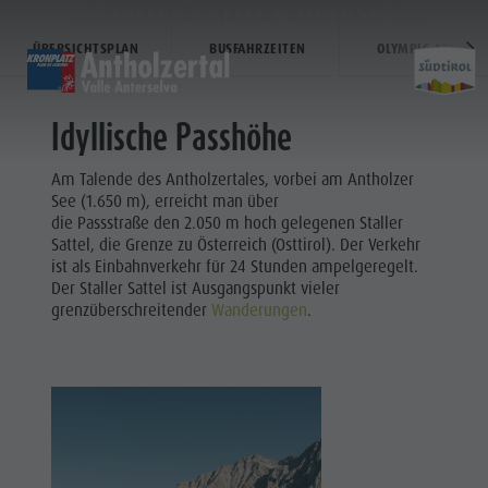
STALLER SATTEL & OBERSEE
ÜBERSICHTSPLAN
BUSFAHRZEITEN
OLYMPIC ARENA S
HOME
HOME
HOME
Idyllische Passhöhe
Entdecken
Scoprire
Discover
Am Talende des Antholzertales, vorbei am Antholzer
Home
Aktivitäten
Attività
Sports & activitites
See (1.650 m), erreicht man über
Planen & Buchen
pianificare & prenotare
Planning & booking
die Passstraße den 2.050 m hoch gelegenen Staller
Sattel, die Grenze zu Österreich (Osttirol). Der Verkehr
Wasser-Highlights
Punti d'acqua
Water highlights
ist als Einbahnverkehr für 24 Stunden ampelgeregelt.
Der Staller Sattel ist Ausgangspunkt vieler
Entdecken
grenzüberschreitender
Wanderungen
.
Aktivitäten
Planen &
Buchen
Wasser-
Highlights