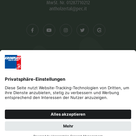
MwSt. Nr. 01287710212
antholzertal@pec.it