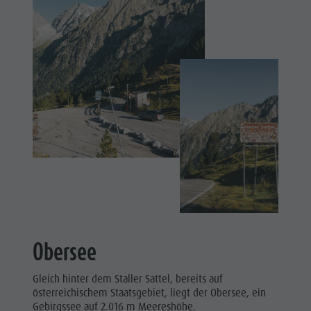
Home
Scoprire
Attività
pianificare
&
prenotare
Punti
d'acqua
Home
Obersee
Gleich hinter dem Staller Sattel, bereits auf
österreichischem Staatsgebiet, liegt der Obersee, ein
Discover
Gebirgssee auf 2.016 m Meereshöhe.