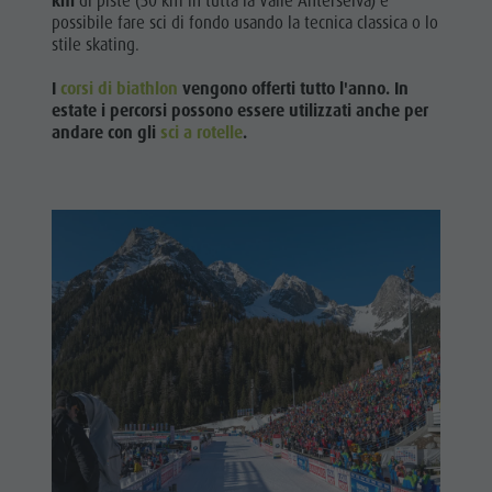
km
di piste (50 km in tutta la Valle Anterselva) è
Home
possibile fare sci di fondo usando la tecnica classica o lo
stile skating.
I
corsi di biathlon
vengono offerti tutto l'anno. In
estate i percorsi possono essere utilizzati anche per
Scoprire
andare con gli
sci a rotelle
.
Attività
pianificare
&
prenotare
Punti
d'acqua
Home
Discover