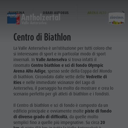
CENTRO BIATHLON
PIANTINA
ORARI AUTOBUS
ARENA ALTO ADIGE
HOME
HOME
HOME
Centro di Biathlon
Entdecken
Scoprire
Discover
La Valle Anterselva è un'istituzione per tutti coloro che
Home
Aktivitäten
Attività
Sports & activitites
si interessano di sport e in particolar modo di sport
Planen & Buchen
pianificare & prenotare
Planning & booking
invernali. In
Valle Anterselva
si trova infatti il
rinomato
Centro biathlon e sci di fondo Olympic
Wasser-Highlights
Punti d'acqua
Water highlights
Arena Alto Adige
, spesso sede della Coppa del Mondo
Entdecken
di biathlon. Circondato dalle vette delle
Vedrette di
Ries
e nelle immediate vicinanze del Lago di
Aktivitäten
Anterselva, il paesaggio ha molto da mostrare e crea lo
scenario perfetto per gli atleti di biathlon e i fondisti.
Planen &
Il Centro di biathlon e sci di fondo è composto da un
Buchen
edificio principale e ovviamente molte
piste di fondo
Wasser-
di diverso grado di difficoltà
, da quelle molto
semplici fino a quelle più impegnative. Su circa
20
Highlights