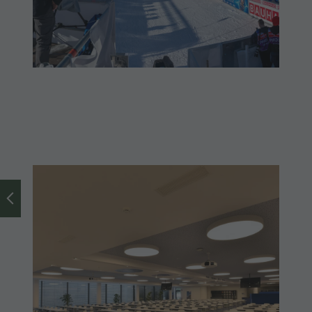
Sports &
activitites
Planning &
booking
Water
highlights